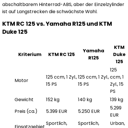
abschaltbarem Hinterrad-ABS, aber der Einzelzylinder
ist auf Langstrecken die schwächste Wahl.
KTM RC 125 vs. Yamaha R125 und KTM
Duke 125
KTM
Yamaha
Kriterium
KTM RC 125
Duke
R125
125
125
125 ccm, 1 Zyl.,
125 ccm, 1 Zyl.,
ccm, 1
Motor
15 PS
15 PS
Zyl., 15
PS
Gewicht
152 kg
140 kg
139 kg
5.299
Preis (ca.)
5.399 EUR
5.250 EUR
EUR
Sportlich,
Sportlich,
Urban,
Einsatzgebiet