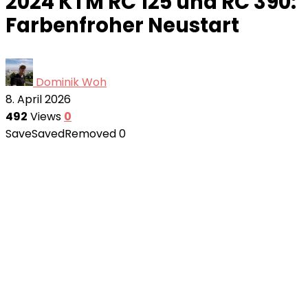
2024 KTM RC 125 und RC 390:
Farbenfroher Neustart
Dominik Woh
8. April 2026
492
Views
0
Save
Saved
Removed
0