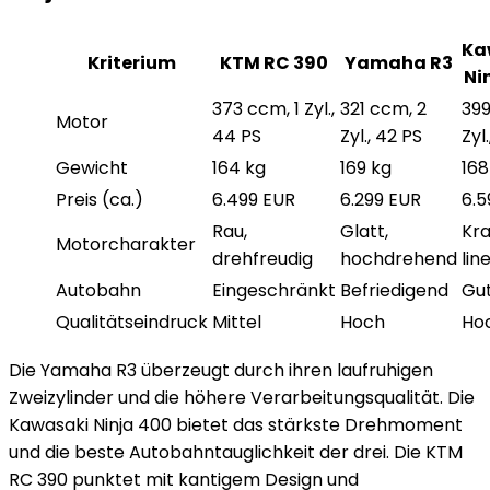
Ka
Kriterium
KTM RC 390
Yamaha R3
Ni
373 ccm, 1 Zyl.,
321 ccm, 2
399
Motor
44 PS
Zyl., 42 PS
Zyl
Gewicht
164 kg
169 kg
168
Preis (ca.)
6.499 EUR
6.299 EUR
6.5
Rau,
Glatt,
Kra
Motorcharakter
drehfreudig
hochdrehend
lin
Autobahn
Eingeschränkt
Befriedigend
Gu
Qualitätseindruck
Mittel
Hoch
Ho
Die Yamaha R3 überzeugt durch ihren laufruhigen
Zweizylinder und die höhere Verarbeitungsqualität. Die
Kawasaki Ninja 400 bietet das stärkste Drehmoment
und die beste Autobahntauglichkeit der drei. Die KTM
RC 390 punktet mit kantigem Design und