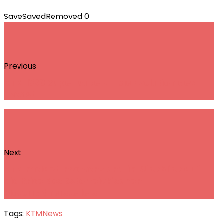
Save
Saved
Removed
0
Previous
KTM 1390 Super Duke R - Die Evolution des
"Beast"
Next
KTM meldet Insolvenz an: Ein Rückblick auf
die Krise des österreichischen
Motorradherstellers
Tags:
KTM
News