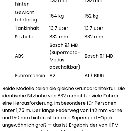
150 mm
150 mm
hinten
Gewicht
164 kg
152 kg
fahrfertig
Tankinhalt
13,7 Liter
13,7 Liter
Sitzhöhe
832 mm
832 mm
Bosch 9.1 MB
(Supermoto-
ABS
Bosch 9.1 MB
Modus
abschaltbar)
Führerschein
A2
A1 / B196
Beide Modelle teilen die gleiche Grundarchitektur. Die
identische Sitzhöhe von 832 mm ist für viele Fahrer
eine Herausforderung, insbesondere für Personen
unter 1,75 m. Der lange Federweg von 142 mm vorne
und 150 mm hinten ist für eine Supersport-Optik
ungewöhnlich groß — das ist Ergebnis der von KTM